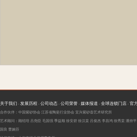
关于我们
发展历程
公司动态
公司荣誉
媒体报道
全球连锁门店
官
-
-
-
-
-
-
合作伙伴：中国紫砂协会 江苏省陶瓷行业协会 宜兴紫砂壶艺术研究所
艺术顾问：
顾绍培
吕尧臣
毛国强
季益顺
徐安碧
徐汉棠
吕俊杰
李昌鸿
徐秀棠
潘持平
国良
曹婉芬