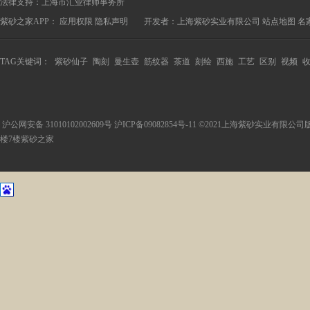
法律支持：上海市汇业律师事务所
紫砂之家APP：
应用权限
隐私声明
开发者：上海紫砂实业有限公司
站点地图
名
TAG关键词：
紫砂仙子
陶刻
曼生壶
筋纹器
茶道
刻绘
西施
工艺
区别
视频
沪公网安备 31010102002609号
沪ICP备09082854号-11
©2021上海紫砂实业有限公司
楼7楼紫砂之家