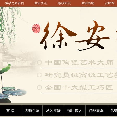
紫砂之家首页
紫砂资讯
紫砂知识
紫砂商城
品牌馆
首 页
大师介绍
从艺年鉴
徐门传人
作品集萃
艺